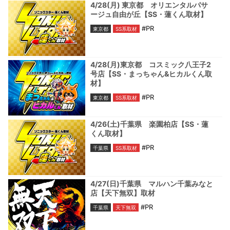
4/28(月) 東京都 オリエンタルパサ
ージュ自由が丘【SS・蓮くん取材】
#PR
東京都
SS系取材
4/28(月)東京都 コスミック八王子2
号店【SS・まっちゃん&ヒカルくん取
材】
#PR
東京都
SS系取材
4/26(土)千葉県 楽園柏店【SS・蓮
くん取材】
#PR
千葉県
SS系取材
4/27(日)千葉県 マルハン千葉みなと
店【天下無双】取材
#PR
千葉県
天下無双