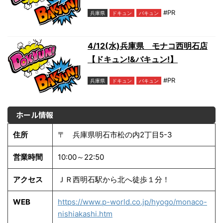
#PR
兵庫県
ドキュン
バキュン
4/12(水)兵庫県 モナコ西明石店
【ドキュン!&バキュン!】
#PR
兵庫県
ドキュン
バキュン
ホール情報
住所
〒 兵庫県明石市松の内2丁目5-3
営業時間
10:00～22:50
アクセス
ＪＲ西明石駅から北へ徒歩１分！
WEB
https://www.p-world.co.jp/hyogo/monaco-
nishiakashi.htm