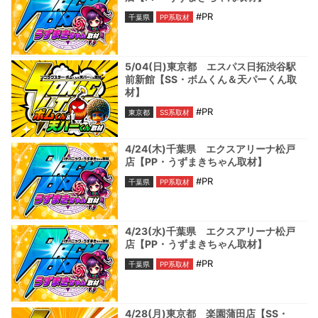
#PR
千葉県
PP系取材
5/04(日)東京都 エスパス日拓渋谷駅
前新館【SS・ボムくん＆天パーくん取
材】
#PR
東京都
SS系取材
4/24(木)千葉県 エクスアリーナ松戸
店【PP・うずまきちゃん取材】
#PR
千葉県
PP系取材
4/23(水)千葉県 エクスアリーナ松戸
店【PP・うずまきちゃん取材】
#PR
千葉県
PP系取材
4/28(月)東京都 楽園蒲田店【SS・