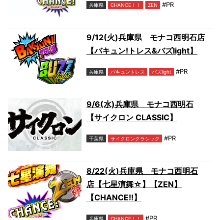
#PR
兵庫県
CHANCE！！
ZEN
9/12(火)兵庫県 モナコ西明石店
【バキュン!トレス&バズlight】
#PR
兵庫県
バキュントレス
バズlight
9/6(水)兵庫県 モナコ西明石
【サイクロン CLASSIC】
#PR
千葉県
サイクロンクラシック
8/22(火)兵庫県 モナコ西明石
店【七星演舞☆】【ZEN】
【CHANCE!!】
#PR
兵庫県
CHANCE！！