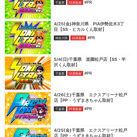
#PR
千葉県
SS系取材
4/25(金)神奈川県 PIA伊勢佐木3丁
目【SS・ヒカルくん取材】
#PR
神奈川県
SS系取材
5/4(日)千葉県 楽園松戸店【SS・半
沢くん取材】
#PR
千葉県
SS系取材
4/26(土)千葉県 エクスアリーナ松戸
店【PP・うずまきちゃん取材】
#PR
千葉県
PP系取材
4/25(金)千葉県 エクスアリーナ松戸
店【PP・うずまきちゃん取材】