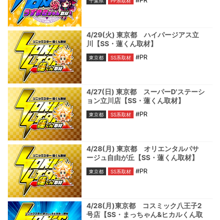
#PR
千葉県
PP系取材
4/29(火) 東京都 ハイパージアス立
川【SS・蓮くん取材】
#PR
東京都
SS系取材
4/27(日) 東京都 スーパーD'ステーシ
ョン立川店【SS・蓮くん取材】
#PR
東京都
SS系取材
4/28(月) 東京都 オリエンタルパサ
ージュ自由が丘【SS・蓮くん取材】
#PR
東京都
SS系取材
4/28(月)東京都 コスミック八王子2
号店【SS・まっちゃん&ヒカルくん取