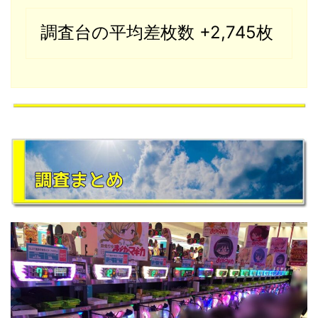
調査台の平均差枚数 +2,745枚