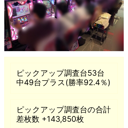
ピックアップ調査台53台
中49台プラス(勝率92.4％)
ピックアップ調査台の合計
差枚数 +143,850枚