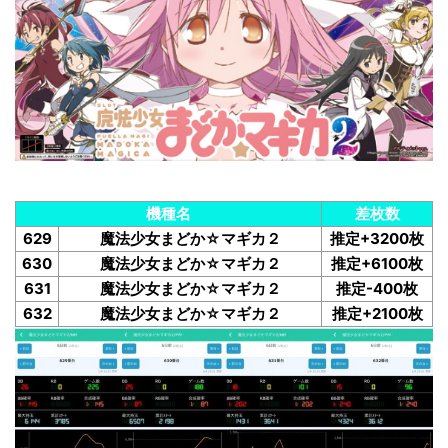
機種名
差枚数
629
魔法少女まどか☆マギカ２
推定+3200枚
630
魔法少女まどか☆マギカ２
推定+6100枚
631
魔法少女まどか☆マギカ２
推定-400枚
632
魔法少女まどか☆マギカ２
推定+2100枚