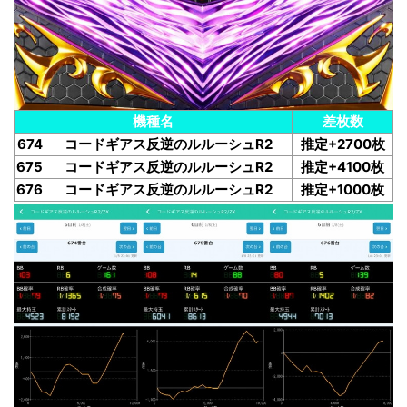
機種名
差枚数
674
コードギアス反逆のルルーシュR2
推定+2700枚
675
コードギアス反逆のルルーシュR2
推定+4100枚
676
コードギアス反逆のルルーシュR2
推定+1000枚