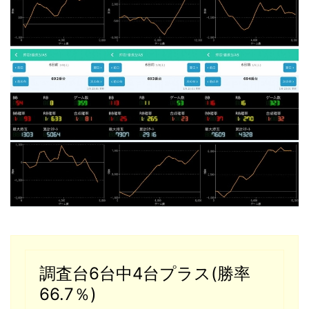
調査台6台中4台プラス(勝率
66.7％)