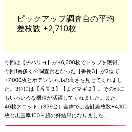
ピックアップ調査台の平均
差枚数 +2,710枚
今回は【チバリヨ】が+6,600枚でトップを獲得。
今回1番多くの調査台となった【番長3】が2位で
+7,000枚とポテンシャルの高さを見せてくれまし
た。3位には【番長３】【まどマギ２】。その他に
もいろいろな機種が活躍してくれました。また、
46枚スロット（359台）全体では合計差枚数+4,100
枚と出玉率100％超の好結果になりました。