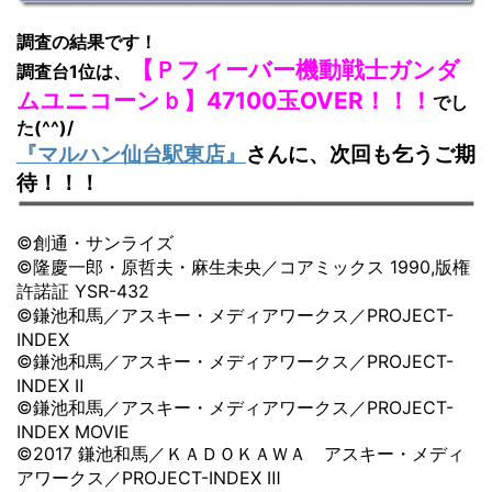
調査の結果です！
【Ｐフィーバー機動戦士ガンダ
調査台1位は、
ムユニコーンｂ】47100玉OVER！！！
でし
た(^^)/
『マルハン仙台駅東店』
さんに、次回も乞うご期
待！！！
©創通・サンライズ
©隆慶一郎・原哲夫・麻生未央／コアミックス 1990,版権
許諾証 YSR-432
©鎌池和馬／アスキー・メディアワークス／PROJECT-
INDEX
©鎌池和馬／アスキー・メディアワークス／PROJECT-
INDEX Ⅱ
©鎌池和馬／アスキー・メディアワークス／PROJECT-
INDEX MOVIE
©2017 鎌池和馬／ＫＡＤＯＫＡＷＡ アスキー・メディ
アワークス／PROJECT-INDEX Ⅲ