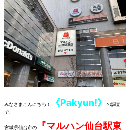
《Pakyun!》
みなさまこんにちわ！
の調査
で、
『マルハン仙台駅東
宮城県仙台市の