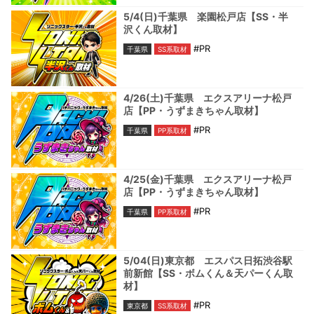
5/4(日)千葉県 楽園松戸店【SS・半
沢くん取材】
#PR
千葉県
SS系取材
4/26(土)千葉県 エクスアリーナ松戸
店【PP・うずまきちゃん取材】
#PR
千葉県
PP系取材
4/25(金)千葉県 エクスアリーナ松戸
店【PP・うずまきちゃん取材】
#PR
千葉県
PP系取材
5/04(日)東京都 エスパス日拓渋谷駅
前新館【SS・ボムくん＆天パーくん取
材】
#PR
東京都
SS系取材