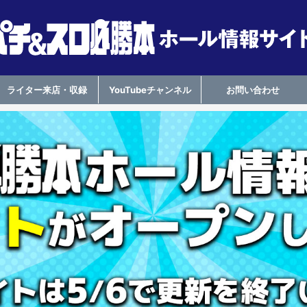
ライター来店・収録
YouTubeチャンネル
お問い合わせ