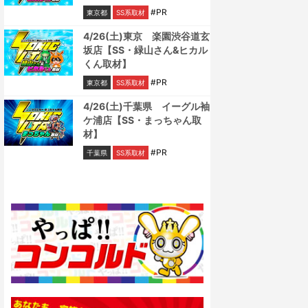
#PR
東京都
SS系取材
4/26(土)東京 楽園渋谷道玄
坂店【SS・緑山さん&ヒカル
くん取材】
#PR
東京都
SS系取材
4/26(土)千葉県 イーグル袖
ケ浦店【SS・まっちゃん取
材】
#PR
千葉県
SS系取材