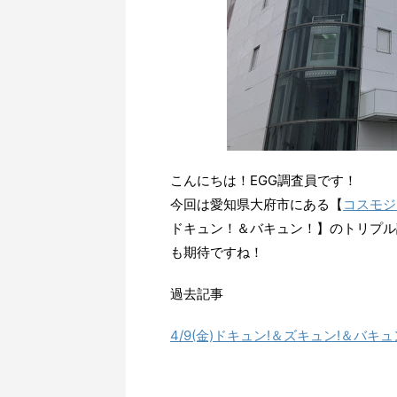
こんにちは！EGG調査員です！
今回は愛知県大府市にある【
コスモジ
ドキュン！＆バキュン！】のトリプル
も期待ですね！
過去記事
4/9(金)ドキュン!＆ズキュン!＆バキュ