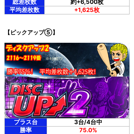
総差枚数
約+6,500枚
平均差枚数
+1,625枚
【ピックアップ⑤】
プラス台
3台/4台中
勝率
75.0%