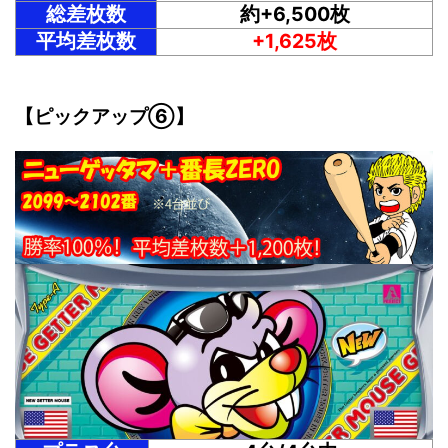
総差枚数
約+6,500枚
平均差枚数
+1,625枚
【ピックアップ⑥】