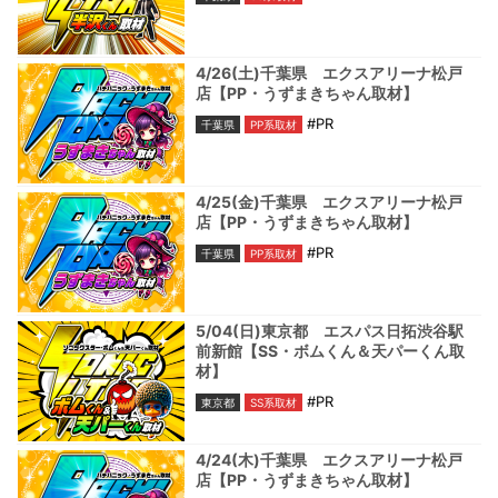
4/26(土)千葉県 エクスアリーナ松戸
店【PP・うずまきちゃん取材】
#PR
千葉県
PP系取材
4/25(金)千葉県 エクスアリーナ松戸
店【PP・うずまきちゃん取材】
#PR
千葉県
PP系取材
5/04(日)東京都 エスパス日拓渋谷駅
前新館【SS・ボムくん＆天パーくん取
材】
#PR
東京都
SS系取材
4/24(木)千葉県 エクスアリーナ松戸
店【PP・うずまきちゃん取材】