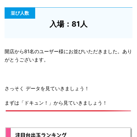
並び人数
入場：81人
開店から81名のユーザー様にお並びいただきました。あり
がとうございます。
さっそく データを見ていきましょう！
まずは「ドキュン！」から見ていきましょう！