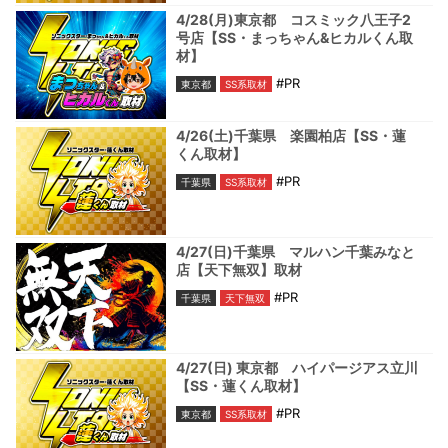
4/28(月)東京都 コスミック八王子2
号店【SS・まっちゃん&ヒカルくん取
材】
#PR
東京都
SS系取材
4/26(土)千葉県 楽園柏店【SS・蓮
くん取材】
#PR
千葉県
SS系取材
4/27(日)千葉県 マルハン千葉みなと
店【天下無双】取材
#PR
千葉県
天下無双
4/27(日) 東京都 ハイパージアス立川
【SS・蓮くん取材】
#PR
東京都
SS系取材