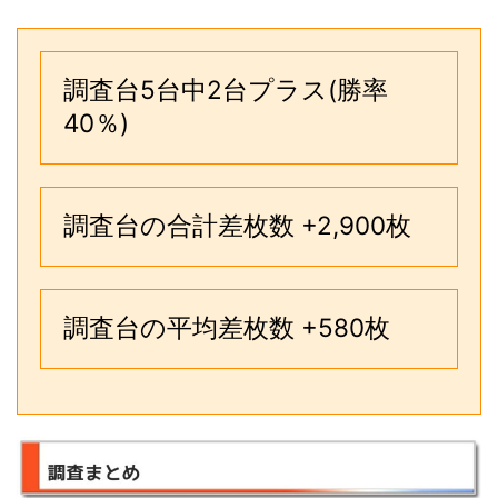
調査台5台中2台プラス(勝率
40％)
調査台の合計差枚数 +2,900枚
調査台の平均差枚数 +580枚