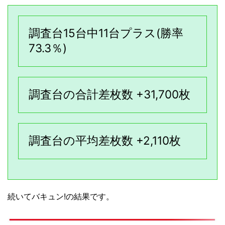
調査台15台中11台プラス(勝率
73.3％)
調査台の合計差枚数 +31,700枚
調査台の平均差枚数 +2,110枚
続いてバキュン!の結果です。