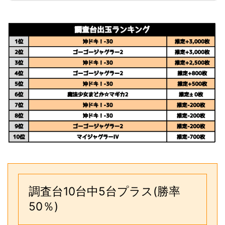
調査台10台中5台プラス(勝率
50％)