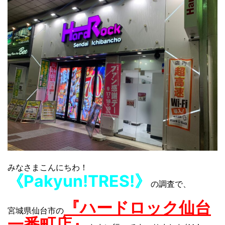
みなさまこんにちわ！
《Pakyun!TRES!》
の調査で、
『ハードロック仙台
宮城県仙台市の
一番町店』