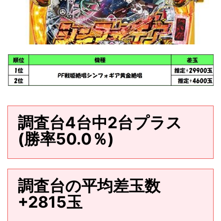
調査台4台中2台プラス
(勝率50.0
％)
調査台の平均差玉数
+2815
玉