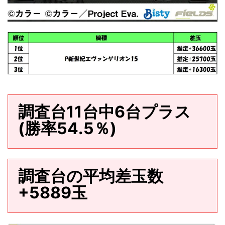
調査台11台中6台プラス
(勝率54.5％)
調査台の平均差玉数
+5889
玉