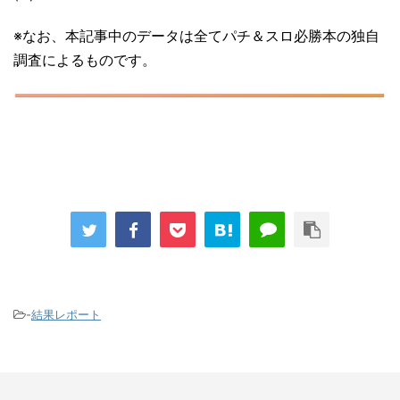
※なお、本記事中のデータは全てパチ＆スロ必勝本の独自
調査によるものです。
-
結果レポート