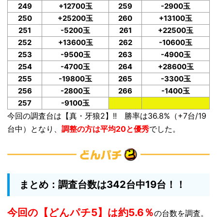
249
+12700玉
259
-2900玉
250
+25200玉
260
+13100玉
251
-5200玉
261
+22500玉
252
+13600玉
262
-10600玉
253
-9500玉
263
-4900玉
254
-4700玉
264
+28600玉
255
-19800玉
265
-3300玉
256
-2800玉
266
-1400玉
257
-9100玉
今回の調査台は【真・牙狼2】!! 勝率は36.8%（+7台/19
台中）となり、
調整の方は平均20と優秀
でした。
まとめ：調査台数は342台中19台！！
今回の【どんパチ5】は約5.6％
の台数を調査。