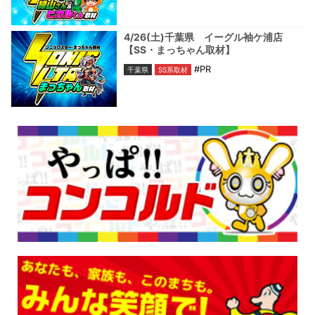
4/26(土)千葉県 イーグル袖ケ浦店
【SS・まっちゃん取材】
#PR
千葉県
SS系取材