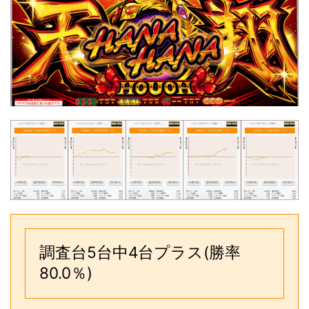
調査台5台中4台プラス(勝率
80.0％)