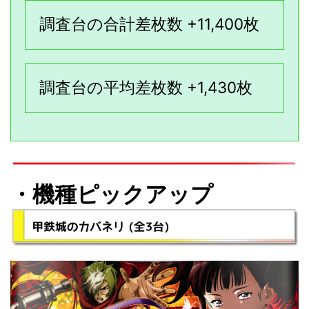
調査台の合計差枚数 +11,400枚
調査台の平均差枚数 +1,430枚
・機種ピックアップ