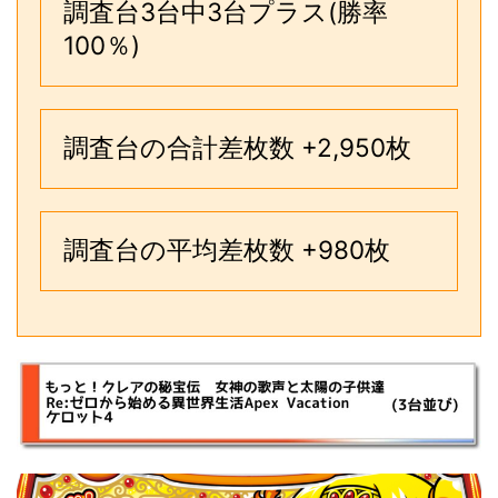
調査台3
台中3台プラス(勝率
100％)
調査台の合計差枚数 +2,950枚
調査台の平均差枚数 +980枚