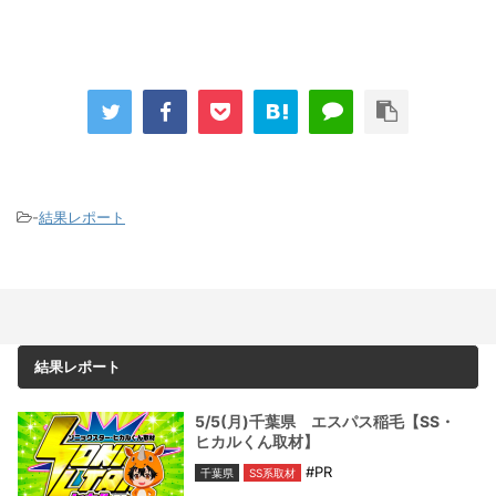
-
結果レポート
結果レポート
5/5(月)千葉県 エスパス稲毛【SS・
ヒカルくん取材】
#PR
千葉県
SS系取材