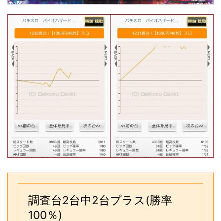
調査台2
台中2台プラス(勝率
100％)