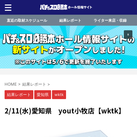
直近の取材スケジュール
結果レポート
ライター来店・収録
HOME
>
結果レポート
>
結果レポート
愛知県
wktk
2/11(水)愛知県 yout小牧店【wktk】