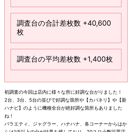
調査台の合計差枚数 +40,600
枚
調査台の平均差枚数 +1,400枚
初調査の今回は店内に様々な所に好調な台がりました！
2台、3台、5台の並びで好調な箇所や【カバネリ】や【新
ハナビ】のように機種全台が絶好調な箇所もありました
ね！
バラエティ、ジャグラー、ハナハナ、各コーナーからはか
らは1/5以上の台が結果を残しており、20スロ小数設置店