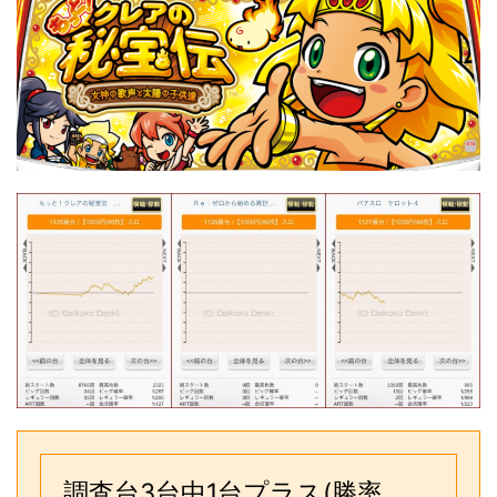
調査台3台中1台プラス(勝率