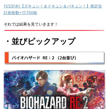
11/23(水)【ズキュン！＆ドキュン＆バキュン！】推定合
計差枚数+17,700枚
それでは結果を見ていきます！
・並びピックアップ