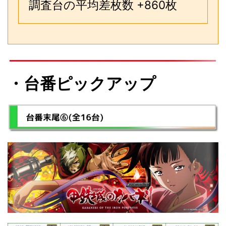
調査台の平均差枚数 +860枚
・台番ピックアップ