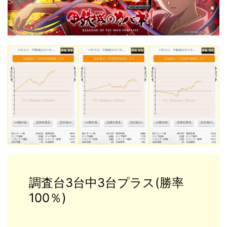
調査台3台中3台プラス(勝率
100％)