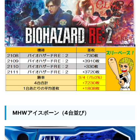
MHWアイスボーン（4台並び）