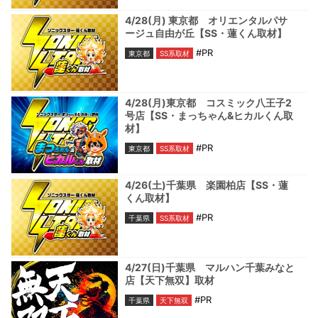
4/28(月) 東京都 オリエンタルパサ
ージュ自由が丘【SS・蓮くん取材】
#PR
東京都
SS系取材
4/28(月)東京都 コスミック八王子2
号店【SS・まっちゃん&ヒカルくん取
材】
#PR
東京都
SS系取材
4/26(土)千葉県 楽園柏店【SS・蓮
くん取材】
#PR
千葉県
SS系取材
4/27(日)千葉県 マルハン千葉みなと
店【天下無双】取材
#PR
千葉県
天下無双