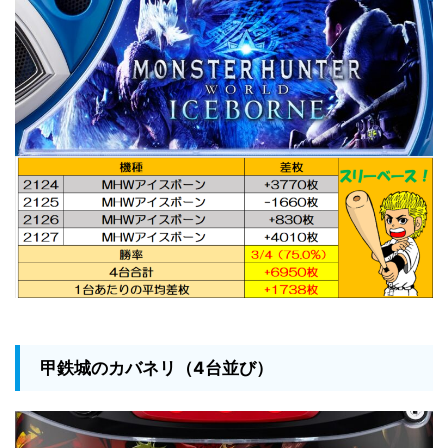
甲鉄城のカバネリ（4台並び）