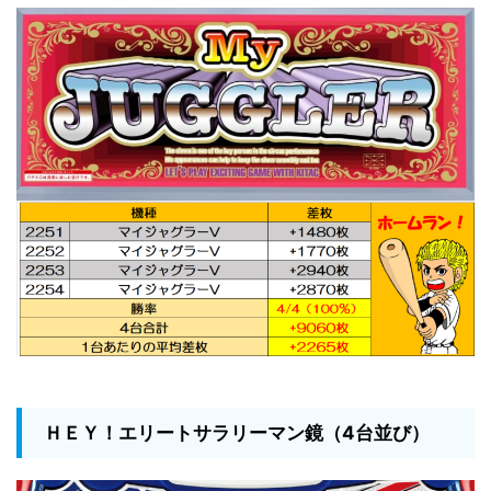
ＨＥＹ！エリートサラリーマン鏡（4台並び）