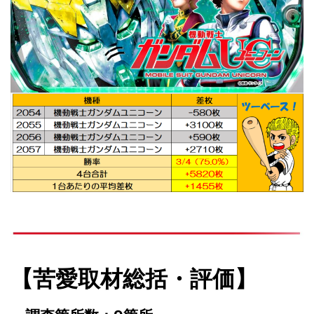
【苦愛取材総括・評価】