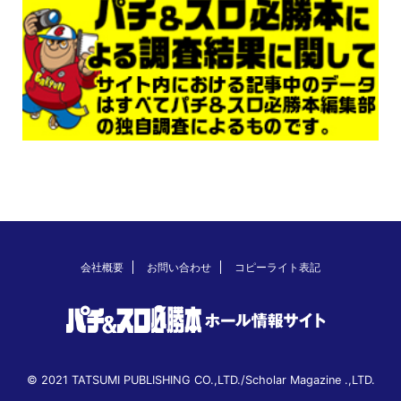
会社概要
お問い合わせ
コピーライト表記
© 2021 TATSUMI PUBLISHING CO.,LTD./Scholar Magazine .,LTD.