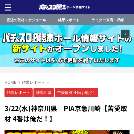
直近の取材スケジュール
結果レポート
ライター来店・収録
HOME
>
結果レポート
>
結果レポート
神奈川県
苦愛取材 4番は俺だ！
3/22(水)神奈川県 PIA京急川崎【苦愛取
材 4番は俺だ！】