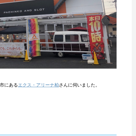
市にある
エクス・アリーナ柏
さんに伺いました。