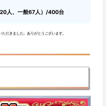
120人、一般67人）/400台
びいただきました。ありがとうございます。
！