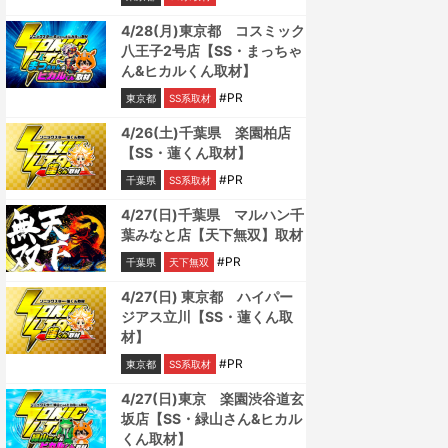
4/28(月)東京都 コスミック
八王子2号店【SS・まっちゃ
ん&ヒカルくん取材】
#PR
東京都
SS系取材
4/26(土)千葉県 楽園柏店
【SS・蓮くん取材】
#PR
千葉県
SS系取材
4/27(日)千葉県 マルハン千
葉みなと店【天下無双】取材
#PR
千葉県
天下無双
4/27(日) 東京都 ハイパー
ジアス立川【SS・蓮くん取
材】
#PR
東京都
SS系取材
4/27(日)東京 楽園渋谷道玄
坂店【SS・緑山さん&ヒカル
くん取材】