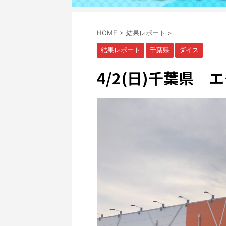
HOME
>
結果レポート
>
結果レポート
千葉県
ダイス
4/2(日)千葉県