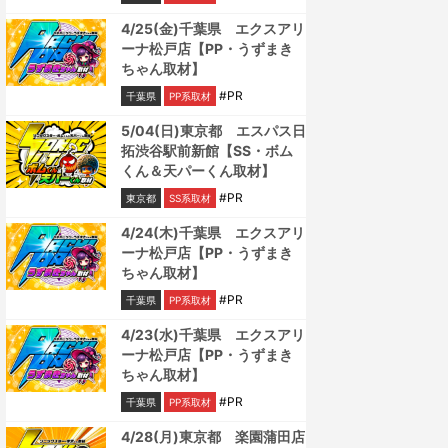
4/25(金)千葉県 エクスアリ
ーナ松戸店【PP・うずまき
ちゃん取材】
#PR
千葉県
PP系取材
5/04(日)東京都 エスパス日
拓渋谷駅前新館【SS・ボム
くん＆天パーくん取材】
#PR
東京都
SS系取材
4/24(木)千葉県 エクスアリ
ーナ松戸店【PP・うずまき
ちゃん取材】
#PR
千葉県
PP系取材
4/23(水)千葉県 エクスアリ
ーナ松戸店【PP・うずまき
ちゃん取材】
#PR
千葉県
PP系取材
4/28(月)東京都 楽園蒲田店