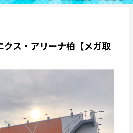
県 エクス・アリーナ柏【メガ取