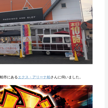
柏市にある
エクス・アリーナ柏
さんに伺いました。