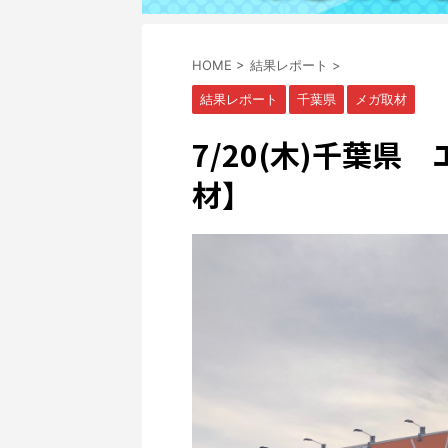
HOME
>
結果レポート
>
結果レポート
千葉県
メガ取材
7/20(木)千葉
材】