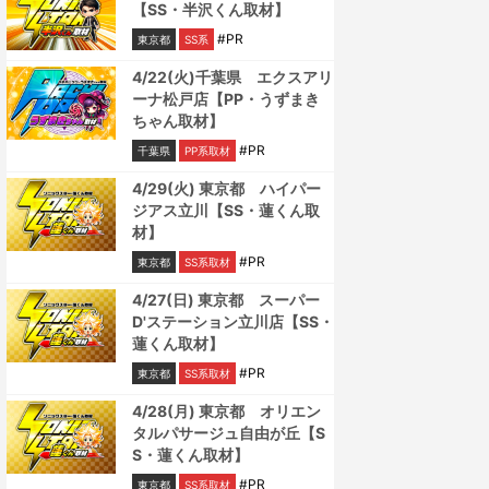
【SS・半沢くん取材】
#PR
東京都
SS系
4/22(火)千葉県 エクスアリ
ーナ松戸店【PP・うずまき
ちゃん取材】
#PR
千葉県
PP系取材
4/29(火) 東京都 ハイパー
ジアス立川【SS・蓮くん取
材】
#PR
東京都
SS系取材
4/27(日) 東京都 スーパー
D'ステーション立川店【SS・
蓮くん取材】
#PR
東京都
SS系取材
4/28(月) 東京都 オリエン
タルパサージュ自由が丘【S
S・蓮くん取材】
#PR
東京都
SS系取材