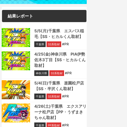
結果レポート
5/5(月)千葉県 エスパス稲
毛【SS・ヒカルくん取材】
#PR
千葉県
SS系取材
4/25(金)神奈川県 PIA伊勢
佐木3丁目【SS・ヒカルくん
取材】
#PR
神奈川県
SS系取材
5/4(日)千葉県 楽園松戸店
【SS・半沢くん取材】
#PR
千葉県
SS系取材
4/26(土)千葉県 エクスアリ
ーナ松戸店【PP・うずまき
ちゃん取材】
#PR
千葉県
PP系取材