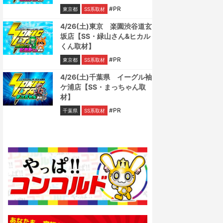
#PR
東京都
SS系取材
4/26(土)東京 楽園渋谷道玄
坂店【SS・緑山さん&ヒカル
くん取材】
#PR
東京都
SS系取材
4/26(土)千葉県 イーグル袖
ケ浦店【SS・まっちゃん取
材】
#PR
千葉県
SS系取材