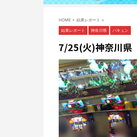
HOME
>
結果レポート
>
結果レポート
神奈川県
バキュン
7/25(火)神奈川