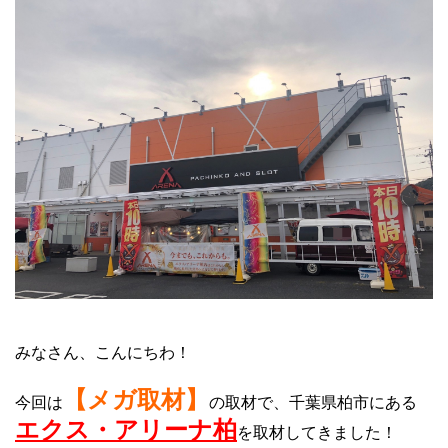
みなさん、こんにちわ！
【メガ取材】
今回は
の取材で、千葉県柏市にある
エクス・アリーナ柏
を取材してきました！