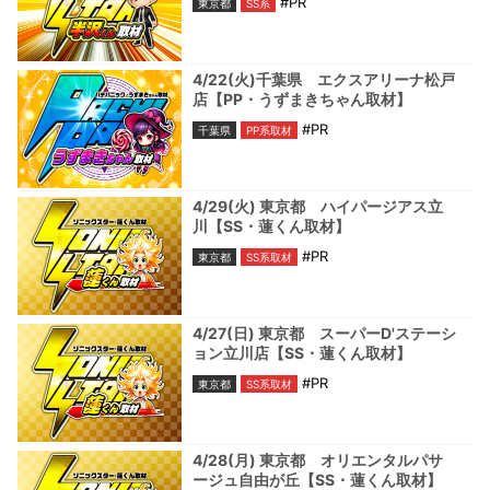
#PR
東京都
SS系
4/22(火)千葉県 エクスアリーナ松戸
店【PP・うずまきちゃん取材】
#PR
千葉県
PP系取材
4/29(火) 東京都 ハイパージアス立
川【SS・蓮くん取材】
#PR
東京都
SS系取材
4/27(日) 東京都 スーパーD'ステーシ
ョン立川店【SS・蓮くん取材】
#PR
東京都
SS系取材
4/28(月) 東京都 オリエンタルパサ
ージュ自由が丘【SS・蓮くん取材】