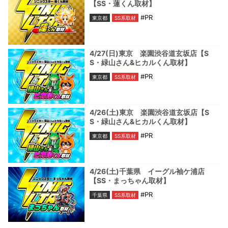
【SS・蓮くん取材】
#PR
東京都
SS系取材
4/27(日)東京 楽園渋谷道玄坂店【S
S・緑山さん&ヒカルくん取材】
#PR
東京都
SS系取材
4/26(土)東京 楽園渋谷道玄坂店【S
S・緑山さん&ヒカルくん取材】
#PR
東京都
SS系取材
4/26(土)千葉県 イーグル袖ケ浦店
【SS・まっちゃん取材】
#PR
千葉県
SS系取材