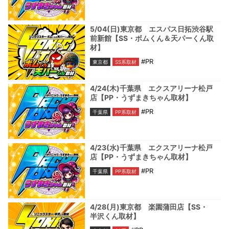
5/04(日)東京都 エスパス日拓渋谷駅
前新館【SS・ボムくん＆天パーくん取
材】
#PR
東京都
SS系取材
4/24(木)千葉県 エクスアリーナ松戸
店【PP・うずまきちゃん取材】
#PR
千葉県
PP系取材
4/23(水)千葉県 エクスアリーナ松戸
店【PP・うずまきちゃん取材】
#PR
千葉県
PP系取材
4/28(月)東京都 楽園蒲田店【SS・
半沢くん取材】