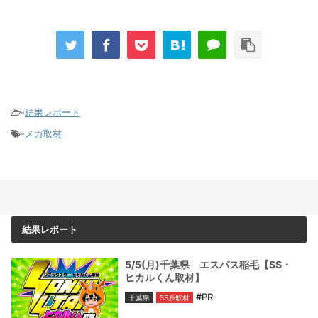
-
結果レポート
-
メガ取材
結果レポート
5/5(月)千葉県 エスパス稲毛【SS・
ヒカルくん取材】
#PR
千葉県
SS系取材