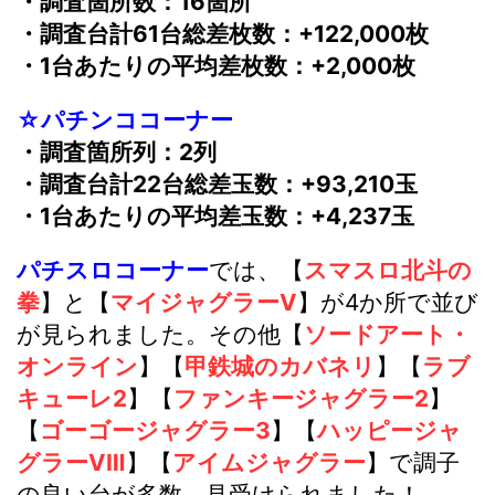
・調査箇所数：16箇所
・調査台計61台総差枚数：+122,000枚
・1台あたりの平均差枚数：+2,000枚
☆パチンココーナー
・調査箇所列：2列
・調査台計22台総差玉数：+93,210玉
・1台あたりの平均差玉数：+4,237玉
パチスロコーナー
では、【
スマスロ北斗の
拳
】と【
マイジャグラーⅤ
】が4か所で並び
が見られました。その他【
ソードアート・
オンライン
】【
甲鉄城のカバネリ
】【
ラブ
キューレ2
】【
ファンキージャグラー2
】
【
ゴーゴージャグラー3
】【
ハッピージャ
グラーVⅢ
】【
アイムジャグラー
】で調子
の良い台が多数、見受けられました！