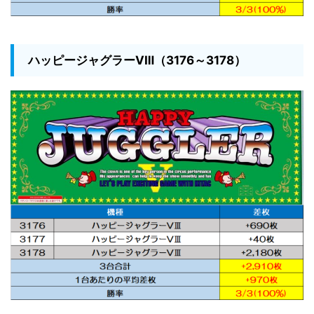
ハッピージャグラーVⅢ（3176～3178）