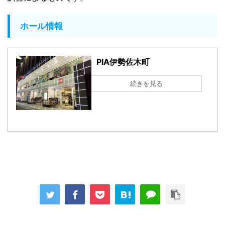
ホール情報
PIA伊勢佐木町
続きを見る