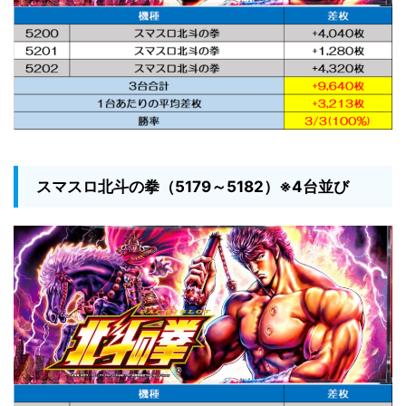
スマスロ北斗の拳（5179～5182）※4台並び