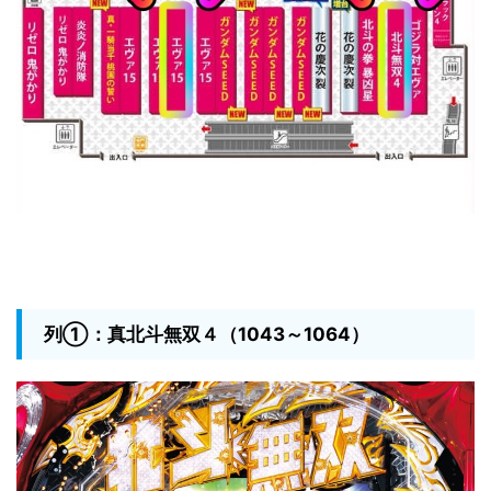
列①
：真北斗無双４
（1043～1064）