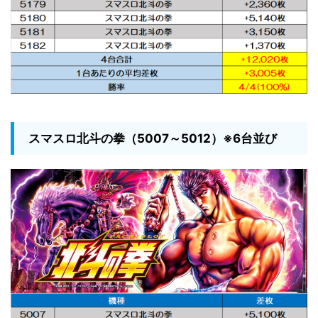
スマスロ北斗の拳（5007～5012）※6台並び