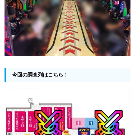
今回の調査列はこちら！