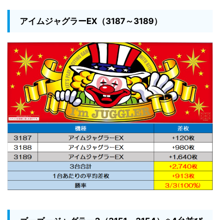
アイムジャグラーEX（3187～3189）