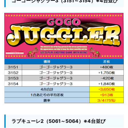
ゴーゴージャグラー3（3151～3154）※4台並び
ラブキューレ2（5061～5064）※4台並び