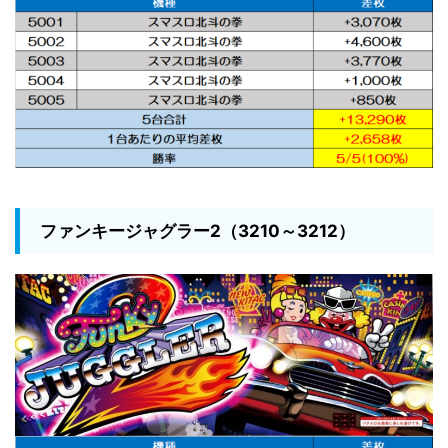
ファンキージャグラー2（3210～3212）