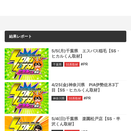
結果レポート
5/5(月)千葉県 エスパス稲毛【SS・
ヒカルくん取材】
#PR
千葉県
SS系取材
4/25(金)神奈川県 PIA伊勢佐木3丁
目【SS・ヒカルくん取材】
#PR
神奈川県
SS系取材
5/4(日)千葉県 楽園松戸店【SS・半
沢くん取材】