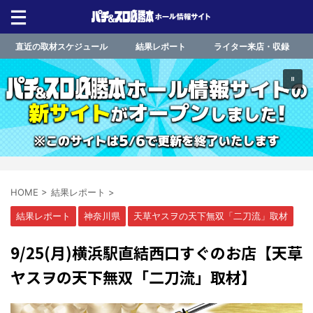
直近の取材スケジュール
結果レポート
ライター来店・収録
HOME
>
結果レポート
>
結果レポート
神奈川県
天草ヤスヲの天下無双「二刀流」取材
9/25(月)横浜駅直結西口すぐのお店【天草
ヤスヲの天下無双「二刀流」取材】