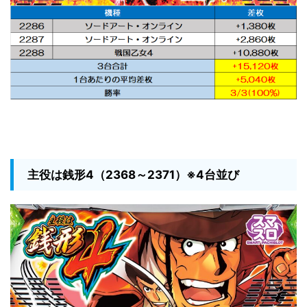
主役は銭形4（2368～2371）※4台並び