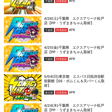
#PR
千葉県
SS系取材
4/26(土)千葉県 エクスアリーナ松戸
店【PP・うずまきちゃん取材】
#PR
千葉県
PP系取材
4/25(金)千葉県 エクスアリーナ松戸
店【PP・うずまきちゃん取材】
#PR
千葉県
PP系取材
5/04(日)東京都 エスパス日拓渋谷駅
前新館【SS・ボムくん＆天パーくん取
材】
#PR
東京都
SS系取材
4/24(木)千葉県 エクスアリーナ松戸
店【PP・うずまきちゃん取材】