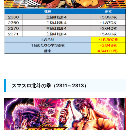
スマスロ北斗の拳（2311～2313
）