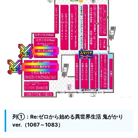
列①：Re:ゼロから始める異世界生活 鬼がかり
ver.
（1067
～1083）