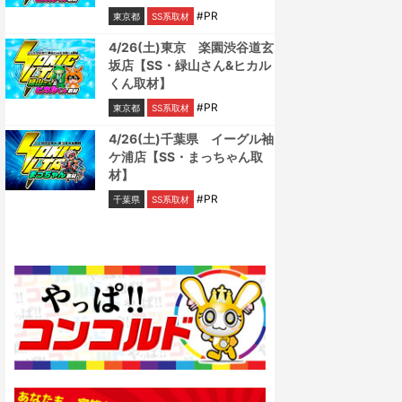
#PR
東京都
SS系取材
4/26(土)東京 楽園渋谷道玄
坂店【SS・緑山さん&ヒカル
くん取材】
#PR
東京都
SS系取材
4/26(土)千葉県 イーグル袖
ケ浦店【SS・まっちゃん取
材】
#PR
千葉県
SS系取材