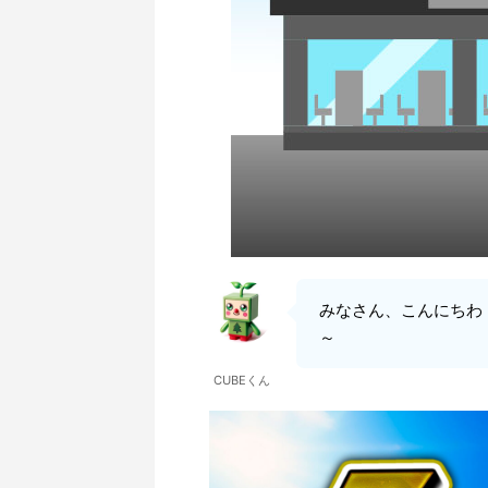
みなさん、こんにちわ
～
CUBEくん