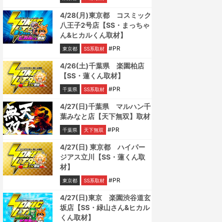
4/28(月)東京都 コスミック
八王子2号店【SS・まっちゃ
ん&ヒカルくん取材】
#PR
東京都
SS系取材
4/26(土)千葉県 楽園柏店
【SS・蓮くん取材】
#PR
千葉県
SS系取材
4/27(日)千葉県 マルハン千
葉みなと店【天下無双】取材
#PR
千葉県
天下無双
4/27(日) 東京都 ハイパー
ジアス立川【SS・蓮くん取
材】
#PR
東京都
SS系取材
4/27(日)東京 楽園渋谷道玄
坂店【SS・緑山さん&ヒカル
くん取材】