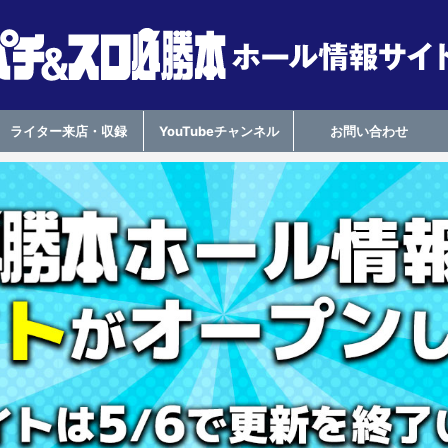
ライター来店・収録
YouTubeチャンネル
お問い合わせ