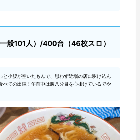
一般101人）/400台（46枚スロ）
っと小腹が空いたもんで、思わず近場の店に駆け込ん
食べての出陣！午前中は腹八分目を心掛けているでや