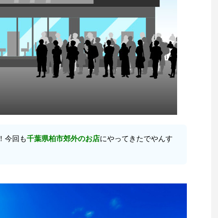
！今回も
千葉県柏市郊外のお店
にやってきたでやんす