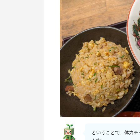
ということで、体力チ