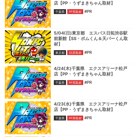
店【PP・うずまきちゃん取材】
#PR
千葉県
PP系取材
5/04(日)東京都 エスパス日拓渋谷駅
前新館【SS・ボムくん＆天パーくん取
材】
#PR
東京都
SS系取材
4/24(木)千葉県 エクスアリーナ松戸
店【PP・うずまきちゃん取材】
#PR
千葉県
PP系取材
4/23(水)千葉県 エクスアリーナ松戸
店【PP・うずまきちゃん取材】
#PR
千葉県
PP系取材