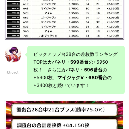
ピックアップ台28台の差枚数ランキング
TOPは
カバネリ・
599番台
の+5950
枚！ さらに
カバネリ・596番台
の
烈ちゃん
+5900枚、
マイジャグV・680番台
の
+3400枚と続いています！