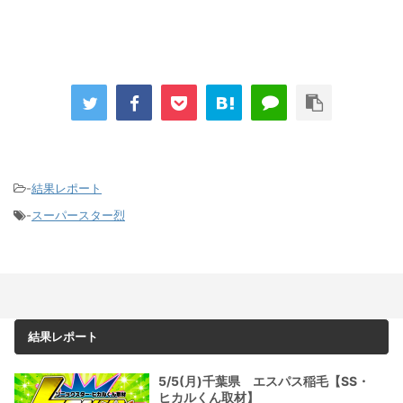
-
結果レポート
-
スーパースター烈
結果レポート
5/5(月)千葉県 エスパス稲毛【SS・
ヒカルくん取材】