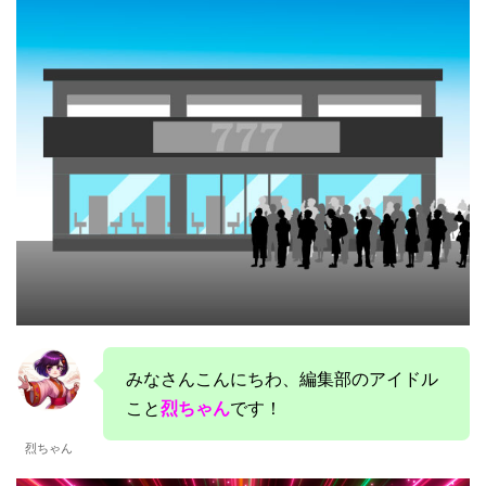
みなさんこんにちわ、編集部のアイドル
こと
烈ちゃん
です！
烈ちゃん