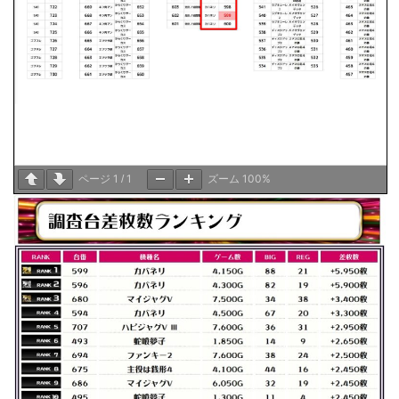
1
1
100%
ページ
/
ズーム