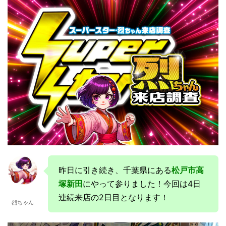
昨日に引き続き、千葉県にある
松戸市高
塚新田
にやって参りました！今回は4日
連続来店の2日目となります！
烈ちゃん