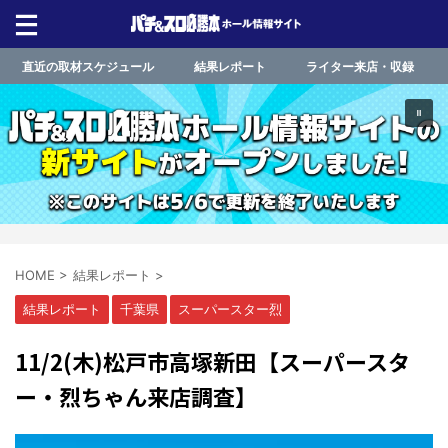
直近の取材スケジュール
結果レポート
ライター来店・収録
HOME
>
結果レポート
>
結果レポート
千葉県
スーパースター烈
11/2(木)松戸市高塚新田【スーパースタ
ー・烈ちゃん来店調査】