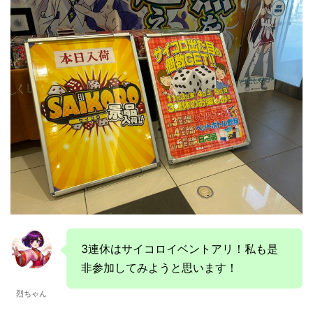
3連休はサイコロイベントアリ！私も是
非参加してみようと思います！
烈ちゃん