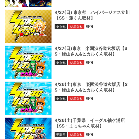
4/27(日) 東京都 ハイパージアス立川
【SS・蓮くん取材】
#PR
東京都
SS系取材
4/27(日)東京 楽園渋谷道玄坂店【S
S・緑山さん&ヒカルくん取材】
#PR
東京都
SS系取材
4/26(土)東京 楽園渋谷道玄坂店【S
S・緑山さん&ヒカルくん取材】
#PR
東京都
SS系取材
4/26(土)千葉県 イーグル袖ケ浦店
【SS・まっちゃん取材】
#PR
千葉県
SS系取材