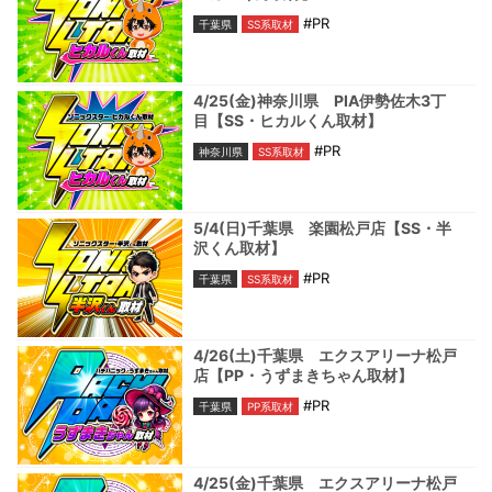
#PR
千葉県
SS系取材
4/25(金)神奈川県 PIA伊勢佐木3丁
目【SS・ヒカルくん取材】
#PR
神奈川県
SS系取材
5/4(日)千葉県 楽園松戸店【SS・半
沢くん取材】
#PR
千葉県
SS系取材
4/26(土)千葉県 エクスアリーナ松戸
店【PP・うずまきちゃん取材】
#PR
千葉県
PP系取材
4/25(金)千葉県 エクスアリーナ松戸