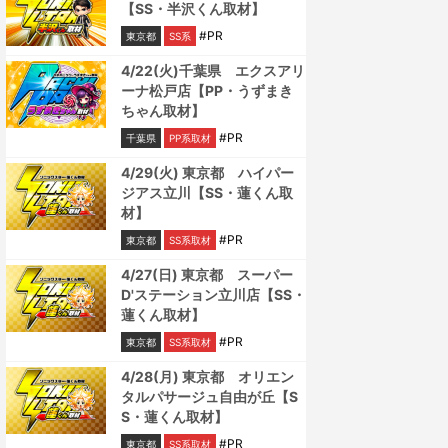
【SS・半沢くん取材】
#PR
東京都
SS系
4/22(火)千葉県 エクスアリ
ーナ松戸店【PP・うずまき
ちゃん取材】
#PR
千葉県
PP系取材
4/29(火) 東京都 ハイパー
ジアス立川【SS・蓮くん取
材】
#PR
東京都
SS系取材
4/27(日) 東京都 スーパー
D'ステーション立川店【SS・
蓮くん取材】
#PR
東京都
SS系取材
4/28(月) 東京都 オリエン
タルパサージュ自由が丘【S
S・蓮くん取材】
#PR
東京都
SS系取材