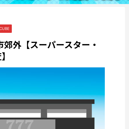
UBE
県柏市郊外【スーパースター・
査】