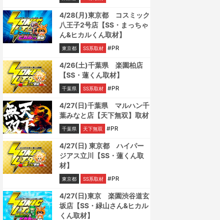
4/28(月)東京都 コスミック
八王子2号店【SS・まっちゃ
ん&ヒカルくん取材】
#PR
東京都
SS系取材
4/26(土)千葉県 楽園柏店
【SS・蓮くん取材】
#PR
千葉県
SS系取材
4/27(日)千葉県 マルハン千
葉みなと店【天下無双】取材
#PR
千葉県
天下無双
4/27(日) 東京都 ハイパー
ジアス立川【SS・蓮くん取
材】
#PR
東京都
SS系取材
4/27(日)東京 楽園渋谷道玄
坂店【SS・緑山さん&ヒカル
くん取材】