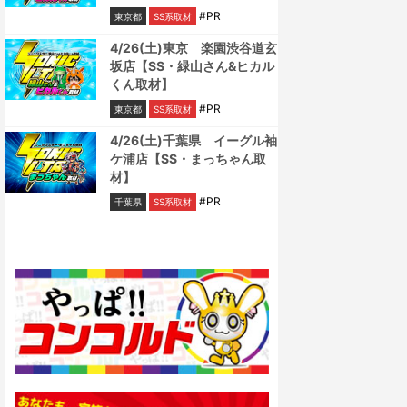
#PR
東京都
SS系取材
4/26(土)東京 楽園渋谷道玄
坂店【SS・緑山さん&ヒカル
くん取材】
#PR
東京都
SS系取材
4/26(土)千葉県 イーグル袖
ケ浦店【SS・まっちゃん取
材】
#PR
千葉県
SS系取材