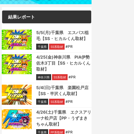
結果レポート
5/5(月)千葉県 エスパス稲
毛【SS・ヒカルくん取材】
#PR
千葉県
SS系取材
4/25(金)神奈川県 PIA伊勢
佐木3丁目【SS・ヒカルくん
取材】
#PR
神奈川県
SS系取材
5/4(日)千葉県 楽園松戸店
【SS・半沢くん取材】
#PR
千葉県
SS系取材
4/26(土)千葉県 エクスアリ
ーナ松戸店【PP・うずまき
ちゃん取材】
#PR
千葉県
PP系取材