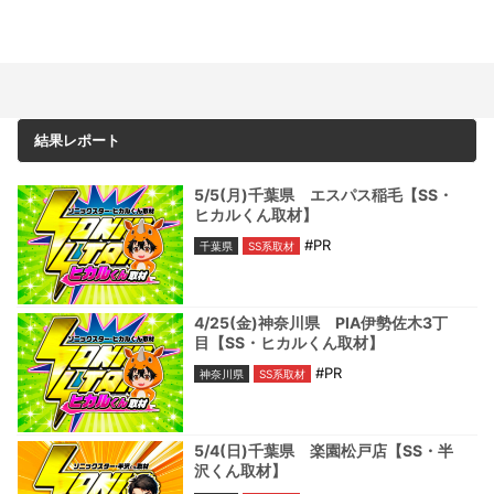
結果レポート
5/5(月)千葉県 エスパス稲毛【SS・
ヒカルくん取材】
#PR
千葉県
SS系取材
4/25(金)神奈川県 PIA伊勢佐木3丁
目【SS・ヒカルくん取材】
#PR
神奈川県
SS系取材
5/4(日)千葉県 楽園松戸店【SS・半
沢くん取材】