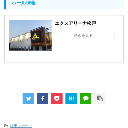
ホール情報
エクスアリーナ松戸
続きを見る
-
結果レポート