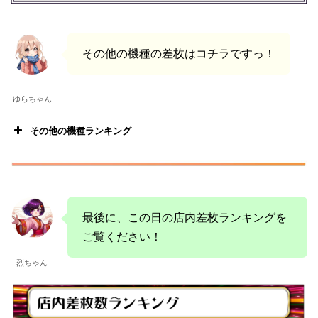
その他の機種の差枚はコチラですっ！
ゆらちゃん
その他の機種ランキング
最後に、この日の店内差枚ランキングを
ご覧ください！
烈ちゃん