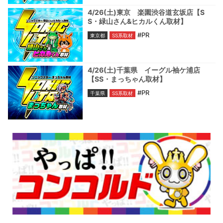
4/26(土)東京 楽園渋谷道玄坂店【S
S・緑山さん&ヒカルくん取材】
#PR
東京都
SS系取材
4/26(土)千葉県 イーグル袖ケ浦店
【SS・まっちゃん取材】
#PR
千葉県
SS系取材