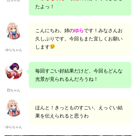
たよっ！
こんにちわ。姉の
ゆら
です！みなさんお
久しぶりです。今回もまた宜しくお願い
します
ゆらちゃん
毎回すごい好結果だけど、今回もどんな
光景が見られるんだろうね！
烈ちゃん
ほんと！きっとものすごい、えっぐい結
果を伝えられると思うわ
ゆらちゃん