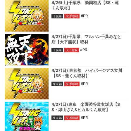
4/26(土)千葉県 楽園柏店【SS・蓮
くん取材】
#PR
千葉県
SS系取材
4/27(日)千葉県 マルハン千葉みなと
店【天下無双】取材
#PR
千葉県
天下無双
4/27(日) 東京都 ハイパージアス立川
【SS・蓮くん取材】
#PR
東京都
SS系取材
4/27(日)東京 楽園渋谷道玄坂店【S
S・緑山さん&ヒカルくん取材】
#PR
東京都
SS系取材