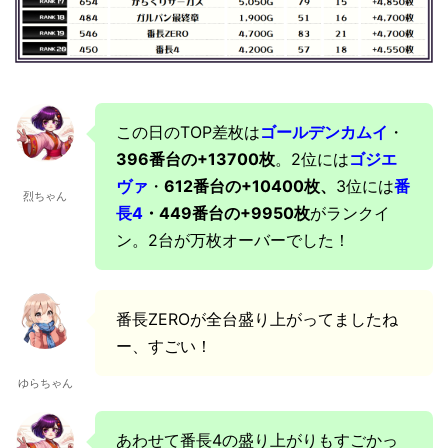
この日のTOP差枚は
ゴールデンカムイ
・
396
番台
の
+13700
枚
。2位には
ゴジエ
ヴァ
・
612
番台
の
+10400
枚、
3位には
番
烈ちゃん
長4
・449番台の+9950枚
がランクイ
ン。2台が万枚オーバーでした！
番長ZEROが全台盛り上がってましたね
ー、すごい！
ゆらちゃん
あわせて番長4の盛り上がりもすごかっ