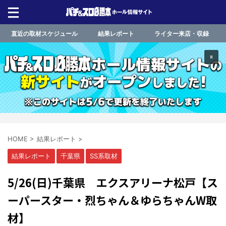
直近の取材スケジュール
結果レポート
ライター来店・収録
HOME
>
結果レポート
>
結果レポート
千葉県
SS系取材
5/26(日)千葉県 エクスアリーナ松戸【ス
ーパースター・烈ちゃん＆ゆらちゃんW取
材】