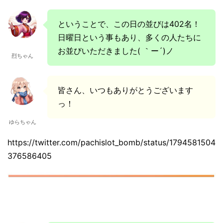
ということで、この日の並びは402名！
日曜日という事もあり、多くの人たちに
お並びいただきました( ｀ー´)ノ
烈ちゃん
皆さん、いつもありがとうございます
っ！
ゆらちゃん
https://twitter.com/pachislot_bomb/status/1794581504
376586405