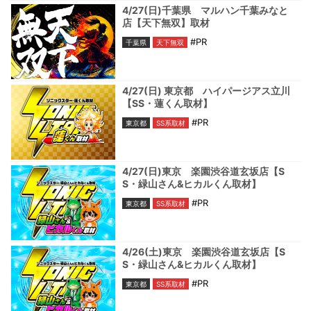
4/27(日)千葉県 マルハン千葉みなと
店【天下無双】取材
#PR
千葉県
天下無双
4/27(日) 東京都 ハイパージアス立川
【SS・蓮くん取材】
#PR
東京都
SS系取材
4/27(日)東京 楽園渋谷道玄坂店【S
S・緑山さん&ヒカルくん取材】
#PR
東京都
SS系取材
4/26(土)東京 楽園渋谷道玄坂店【S
S・緑山さん&ヒカルくん取材】
#PR
東京都
SS系取材