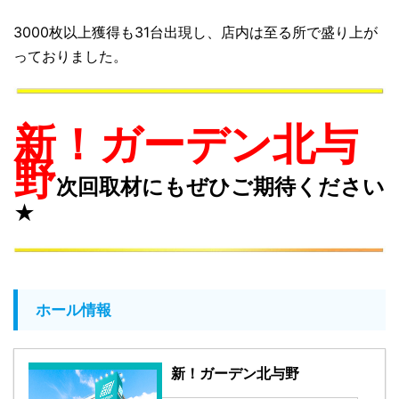
3000枚以上獲得も31台出現し、店内は至る所で盛り上が
っておりました。
新！ガーデン北与
野
次回取材にもぜひご期待ください
★
ホール情報
新！ガーデン北与野