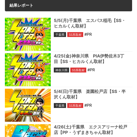
結果レポート
5/5(月)千葉県 エスパス稲毛【SS・
ヒカルくん取材】
#PR
千葉県
SS系取材
4/25(金)神奈川県 PIA伊勢佐木3丁
目【SS・ヒカルくん取材】
#PR
神奈川県
SS系取材
5/4(日)千葉県 楽園松戸店【SS・半
沢くん取材】
#PR
千葉県
SS系取材
4/26(土)千葉県 エクスアリーナ松戸
店【PP・うずまきちゃん取材】