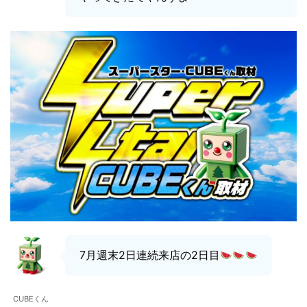
7月週末2日連続来店の2日目
CUBEくん