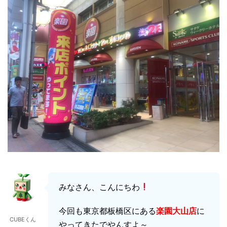
みなさん、こんにちわ
今回も東京都板橋区にある
楽園大山店
に
CUBEくん
やってきたでやんすよ～