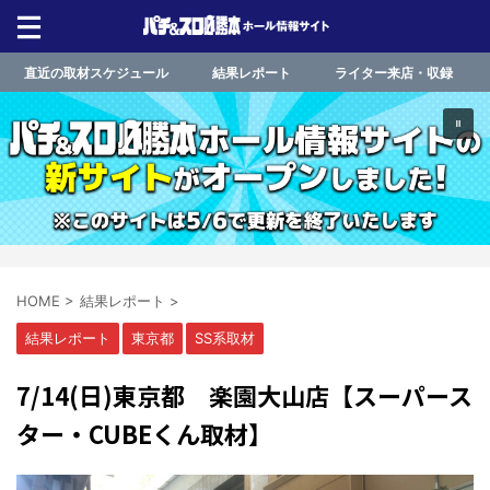
直近の取材スケジュール
結果レポート
ライター来店・収録
HOME
>
結果レポート
>
結果レポート
東京都
SS系取材
7/14(日)東京都 楽園大山店【スーパース
ター・CUBEくん取材】