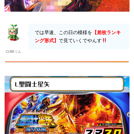
では早速、この日の模様を
【差枚ランキ
ング形式】
で見ていくでやんす
CUBEくん