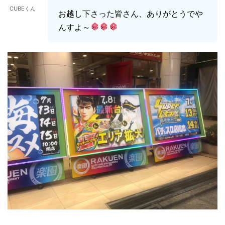
CUBEくん
お越し下さった皆さん、ありがとうでや
んすよ～