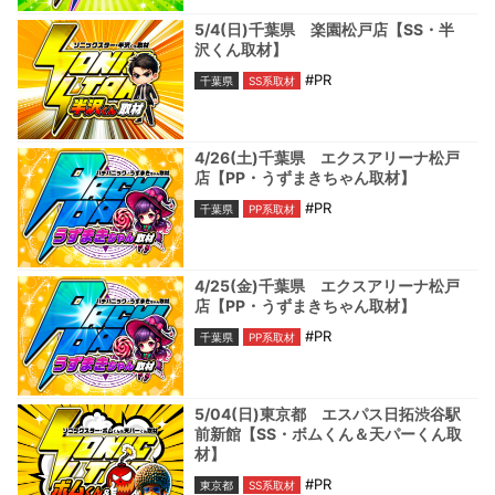
5/4(日)千葉県 楽園松戸店【SS・半
沢くん取材】
#PR
千葉県
SS系取材
4/26(土)千葉県 エクスアリーナ松戸
店【PP・うずまきちゃん取材】
#PR
千葉県
PP系取材
4/25(金)千葉県 エクスアリーナ松戸
店【PP・うずまきちゃん取材】
#PR
千葉県
PP系取材
5/04(日)東京都 エスパス日拓渋谷駅
前新館【SS・ボムくん＆天パーくん取
材】
#PR
東京都
SS系取材