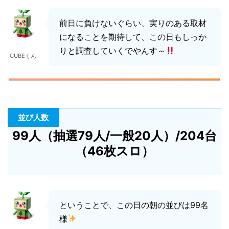
前日に負けないぐらい、実りのある取材
になることを期待して、この日もしっか
りと調査していくでやんす～
CUBEくん
並び人数
99人（抽選79人/一般20人）/204台
（46枚スロ）
ということで、この日の朝の並びは99名
様