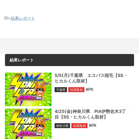
-
結果レポート
結果レポート
5/5(月)千葉県 エスパス稲毛【SS・
ヒカルくん取材】
#PR
千葉県
SS系取材
4/25(金)神奈川県 PIA伊勢佐木3丁
目【SS・ヒカルくん取材】
#PR
神奈川県
SS系取材