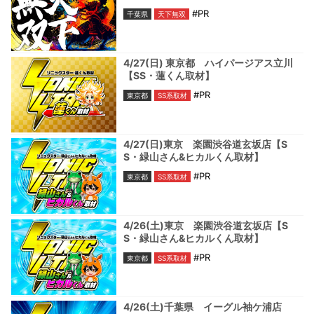
#PR
千葉県
天下無双
4/27(日) 東京都 ハイパージアス立川
【SS・蓮くん取材】
#PR
東京都
SS系取材
4/27(日)東京 楽園渋谷道玄坂店【S
S・緑山さん&ヒカルくん取材】
#PR
東京都
SS系取材
4/26(土)東京 楽園渋谷道玄坂店【S
S・緑山さん&ヒカルくん取材】
#PR
東京都
SS系取材
4/26(土)千葉県 イーグル袖ケ浦店