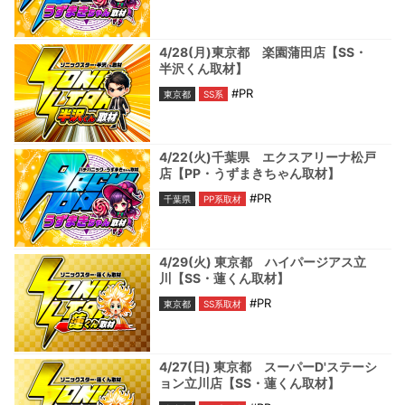
4/28(月)東京都 楽園蒲田店【SS・
半沢くん取材】
#PR
東京都
SS系
4/22(火)千葉県 エクスアリーナ松戸
店【PP・うずまきちゃん取材】
#PR
千葉県
PP系取材
4/29(火) 東京都 ハイパージアス立
川【SS・蓮くん取材】
#PR
東京都
SS系取材
4/27(日) 東京都 スーパーD'ステーシ
ョン立川店【SS・蓮くん取材】