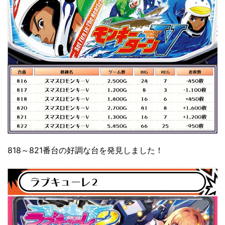
818～821番台の好調な台を発見しました！