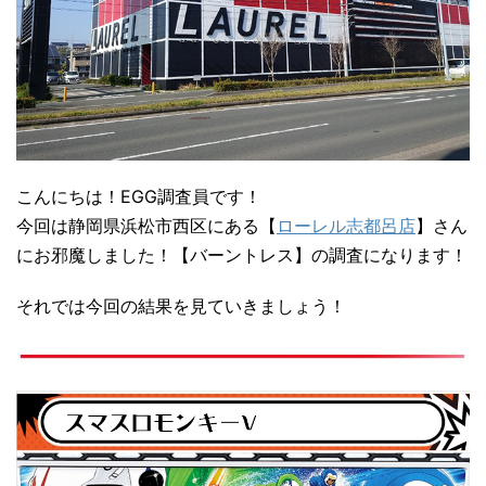
こんにちは！EGG調査員です！
今回は静岡県浜松市西区にある【
ローレル志都呂店
】さん
にお邪魔しました！【バーントレス】の調査になります！
それでは今回の結果を見ていきましょう！