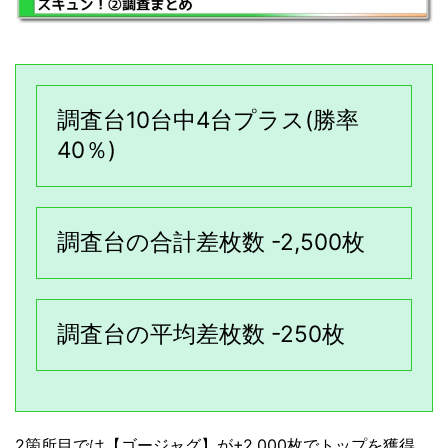
調査台10台中4台プラス(勝率
40％)
調査台の合計差枚数 -2,500枚
調査台の平均差枚数 -250枚
2箇所目では【ゴージャグ】が+2,000枚でトップを獲得。