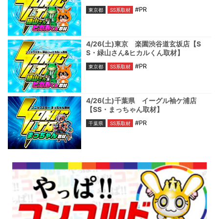
#PR
東京都
SS系取材
4/26(土)東京 楽園渋谷道玄坂店【S
S・緑山さん&ヒカルくん取材】
#PR
東京都
SS系取材
4/26(土)千葉県 イーグル袖ケ浦店
【SS・まっちゃん取材】
#PR
千葉県
SS系取材