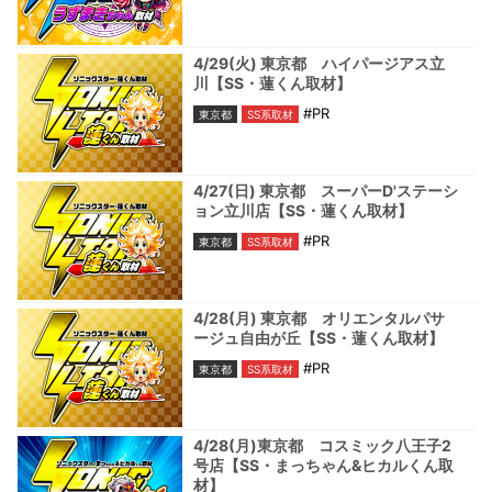
4/29(火) 東京都 ハイパージアス立
川【SS・蓮くん取材】
#PR
東京都
SS系取材
4/27(日) 東京都 スーパーD'ステーシ
ョン立川店【SS・蓮くん取材】
#PR
東京都
SS系取材
4/28(月) 東京都 オリエンタルパサ
ージュ自由が丘【SS・蓮くん取材】
#PR
東京都
SS系取材
4/28(月)東京都 コスミック八王子2
号店【SS・まっちゃん&ヒカルくん取
材】