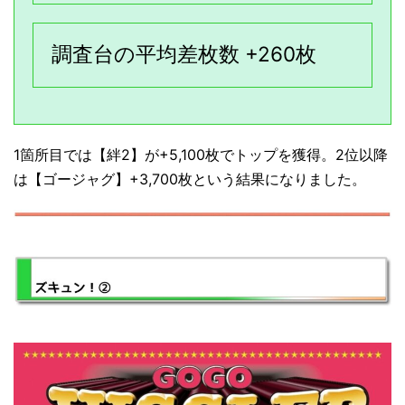
調査台の平均差枚数 +260枚
1箇所目では【絆2】が+5,100枚でトップを獲得。2位以降
は【ゴージャグ】+3,700枚という結果になりました。