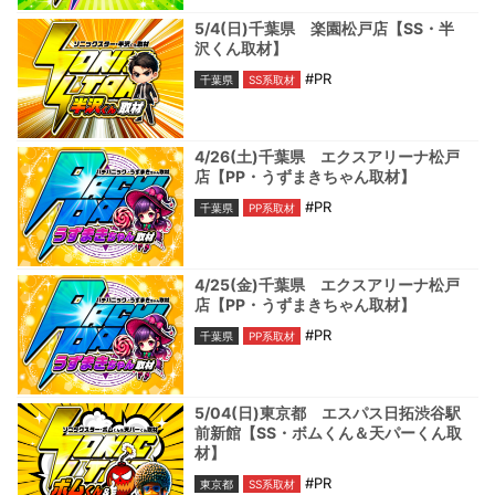
5/4(日)千葉県 楽園松戸店【SS・半
沢くん取材】
#PR
千葉県
SS系取材
4/26(土)千葉県 エクスアリーナ松戸
店【PP・うずまきちゃん取材】
#PR
千葉県
PP系取材
4/25(金)千葉県 エクスアリーナ松戸
店【PP・うずまきちゃん取材】
#PR
千葉県
PP系取材
5/04(日)東京都 エスパス日拓渋谷駅
前新館【SS・ボムくん＆天パーくん取
材】
#PR
東京都
SS系取材