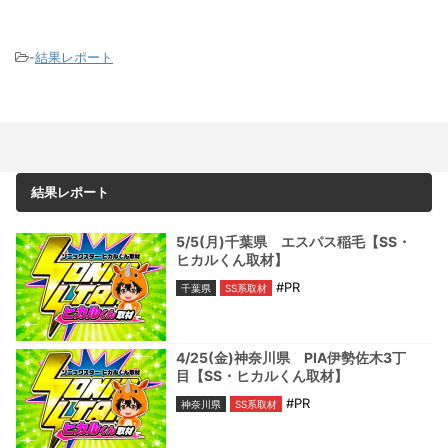
-
結果レポート
結果レポート
5/5(月)千葉県 エスパス稲毛【SS・
ヒカルくん取材】
#PR
千葉県
SS系取材
4/25(金)神奈川県 PIA伊勢佐木3丁
目【SS・ヒカルくん取材】
#PR
神奈川県
SS系取材