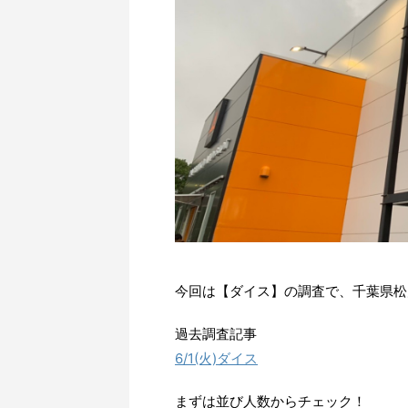
今回は【ダイス】の調査で、千葉県松
過去調査記事
6/1(火)ダイス
まずは並び人数からチェック！