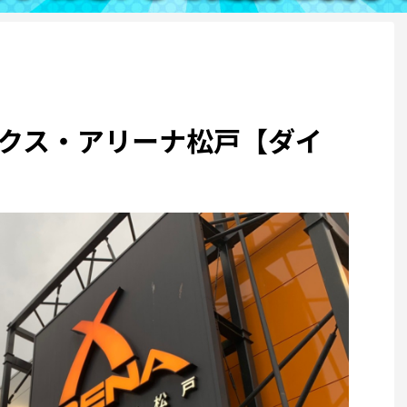
 エクス・アリーナ松戸【ダイ