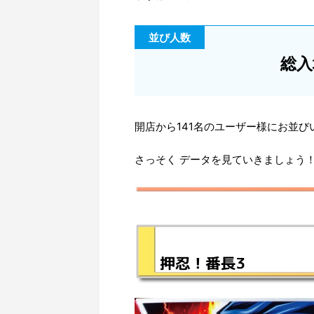
並び人数
総入
開店から141名のユーザー様にお並
さっそく データを見ていきましょう