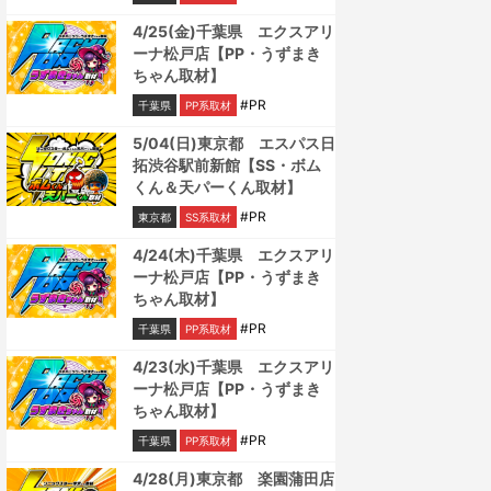
4/25(金)千葉県 エクスアリ
ーナ松戸店【PP・うずまき
ちゃん取材】
#PR
千葉県
PP系取材
5/04(日)東京都 エスパス日
拓渋谷駅前新館【SS・ボム
くん＆天パーくん取材】
#PR
東京都
SS系取材
4/24(木)千葉県 エクスアリ
ーナ松戸店【PP・うずまき
ちゃん取材】
#PR
千葉県
PP系取材
4/23(水)千葉県 エクスアリ
ーナ松戸店【PP・うずまき
ちゃん取材】
#PR
千葉県
PP系取材
4/28(月)東京都 楽園蒲田店