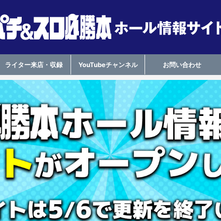
ライター来店・収録
YouTubeチャンネル
お問い合わせ