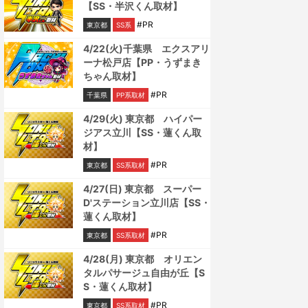
【SS・半沢くん取材】
#PR
東京都
SS系
4/22(火)千葉県 エクスアリ
ーナ松戸店【PP・うずまき
ちゃん取材】
#PR
千葉県
PP系取材
4/29(火) 東京都 ハイパー
ジアス立川【SS・蓮くん取
材】
#PR
東京都
SS系取材
4/27(日) 東京都 スーパー
D'ステーション立川店【SS・
蓮くん取材】
#PR
東京都
SS系取材
4/28(月) 東京都 オリエン
タルパサージュ自由が丘【S
S・蓮くん取材】
#PR
東京都
SS系取材