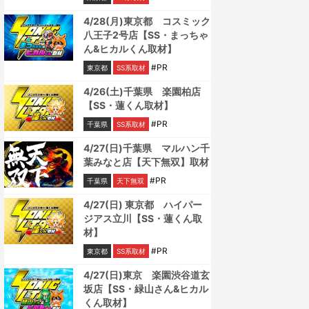
4/28(月)東京都 コスミック
八王子2号店【SS・まっちゃ
ん&ヒカルくん取材】
#PR
東京都
SS系取材
4/26(土)千葉県 楽園柏店
【SS・蓮くん取材】
#PR
千葉県
SS系取材
4/27(日)千葉県 マルハン千
葉みなと店【天下無双】取材
#PR
千葉県
天下無双
4/27(日) 東京都 ハイパー
ジアス立川【SS・蓮くん取
材】
#PR
東京都
SS系取材
4/27(日)東京 楽園渋谷道玄
坂店【SS・緑山さん&ヒカル
くん取材】